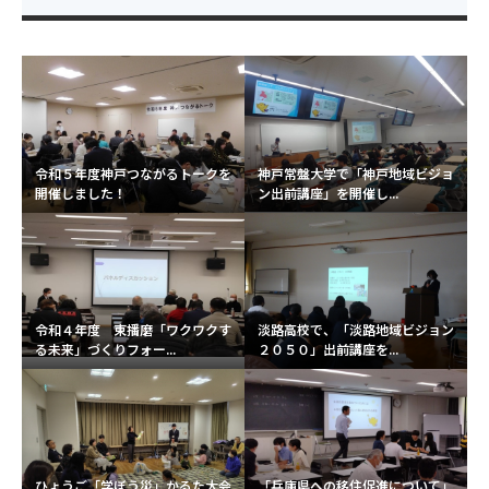
令和５年度神戸つながるトークを
神戸常盤大学で「神戸地域ビジョ
開催しました！
ン出前講座」を開催し...
令和４年度 東播磨「ワクワクす
淡路高校で、「淡路地域ビジョン
る未来」づくりフォー...
２０５０」出前講座を...
ひょうご「学ぼう災」かるた大会
「兵庫県への移住促進について」