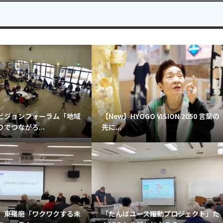
ビジョンフォーラム「地域
【New】HYOGO VISION 2050 言葉の
でつながろ...
先に...
 東播磨「ワクワクする未
「たんばユース躍動プロジェクト」た