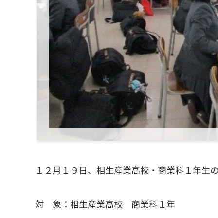
１２月１９日、相生産業高校・商業科１年生
対 象：相生産業高校 商業科１年