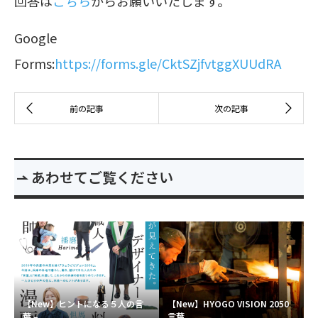
回答は
こちら
からお願いいたします。
Google
Forms:
https://forms.gle/CktSZjfvtggXUUdRA
あわせてご覧ください
【New】ヒントになる５人の言
【New】HYOGO VISION 2050
葉 – ...
言葉...