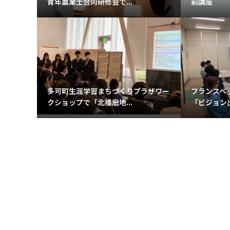
青年農業士合同研修会で...
前講座
多可町生涯学習まちづくりプラザワー
フランスベ
クショップで「北播磨地...
「ビジョン出