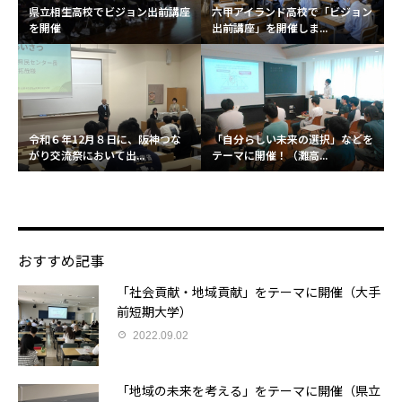
県立相生高校でビジョン出前講座
六甲アイランド高校で「ビジョン
を開催
出前講座」を開催しま...
令和６年12月８日に、阪神つな
「自分らしい未来の選択」などを
がり交流祭において出...
テーマに開催！（灘高...
おすすめ記事
「社会貢献・地域貢献」をテーマに開催（大手
前短期大学）
2022.09.02
「地域の未来を考える」をテーマに開催（県立