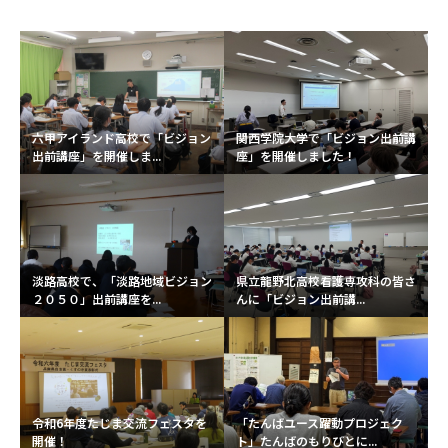
六甲アイランド高校で「ビジョン
関西学院大学で「ビジョン出前講
出前講座」を開催しま...
座」を開催しました！
淡路高校で、「淡路地域ビジョン
県立龍野北高校看護専攻科の皆さ
２０５０」出前講座を...
んに「ビジョン出前講...
令和6年度たじま交流フェスタを
「たんばユース躍動プロジェク
開催！
ト」たんばのもりびとに...