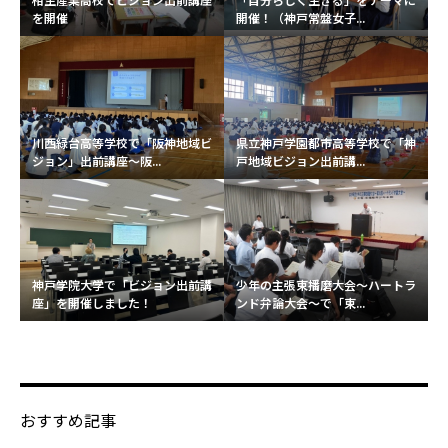
を開催
開催！（神戸常盤女子...
川西緑台高等学校で「阪神地域ビ
県立神戸学園都市高等学校で「神
ジョン」出前講座～阪...
戸地域ビジョン出前講...
神戸学院大学で「ビジョン出前講
少年の主張東播磨大会～ハートラ
座」を開催しました！
ンド弁論大会～で「東...
おすすめ記事